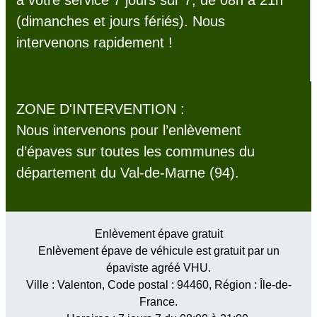
à votre service 7 jours sur 7, de 08h à 21h
(dimanches et jours fériés). Nous
intervenons rapidement !
ZONE D'INTERVENTION :
Nous intervenons pour l’enlèvement
d’épaves sur toutes les communes du
département du Val-de-Marne (94).
Enlèvement épave gratuit
Enlèvement épave de véhicule est gratuit par un
épaviste agréé VHU.
Ville :
Valenton
, Code postal :
94460
, Région :
Île-de-
France
.