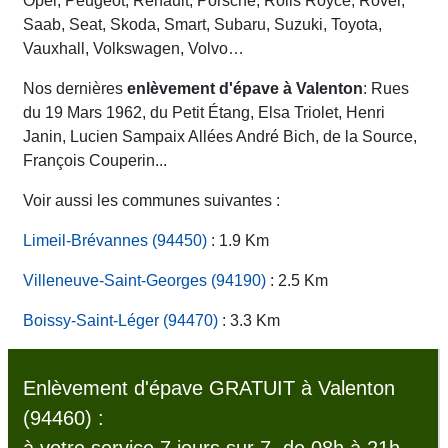
Opel, Peugeot, Renault, Porsche, Rolls Royce, Rover,
Saab, Seat, Skoda, Smart, Subaru, Suzuki, Toyota,
Vauxhall, Volkswagen, Volvo…
Nos dernières
enlèvement d'épave à Valenton
: Rues
du 19 Mars 1962, du Petit Étang, Elsa Triolet, Henri
Janin, Lucien Sampaix Allées André Bich, de la Source,
François Couperin...
Voir aussi les communes suivantes :
Limeil-Brévannes (94450)
: 1.9 Km
Villeneuve-Saint-Georges (94190)
: 2.5 Km
Boissy-Saint-Léger (94470)
: 3.3 Km
Enlèvement d'épave GRATUIT à Valenton
(94460) :