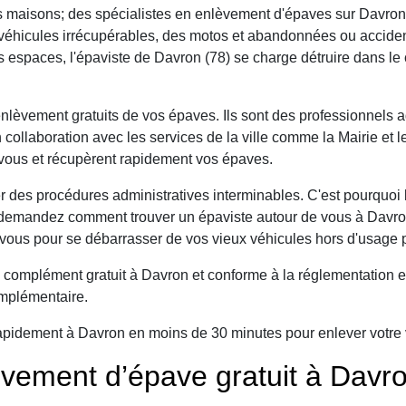
 maisons; des spécialistes en enlèvement d'épaves sur Davron
e véhicules irrécupérables, des motos et abandonnées ou accide
s espaces, l'épaviste de Davron (78) se charge détruire dans le
nlèvement gratuits de vos épaves. Ils sont des professionnels 
 collaboration avec les services de la ville comme la Mairie et 
 vous et récupèrent rapidement vos épaves.
r des procédures administratives interminables. C'est pourquoi l
demandez comment trouver un épaviste autour de vous à Davron 
ous pour se débarrasser de vos vieux véhicules hors d'usage p
complément gratuit à Davron et conforme à la réglementation en
omplémentaire.
apidement à Davron en moins de 30 minutes pour enlever votre v
vement d’épave gratuit à Davr