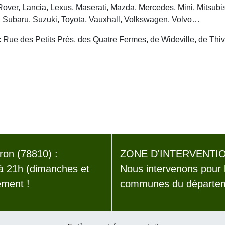
over, Lancia, Lexus, Maserati, Mazda, Mercedes, Mini, Mitsubis
, Subaru, Suzuki, Toyota, Vauxhall, Volkswagen, Volvo…
: Rue des Petits Prés, des Quatre Fermes, de Wideville, de Thiv
on (78810) :
ZONE D'INTERVENTIO
 à 21h (dimanches et
Nous intervenons pour 
ement !
communes du départeme