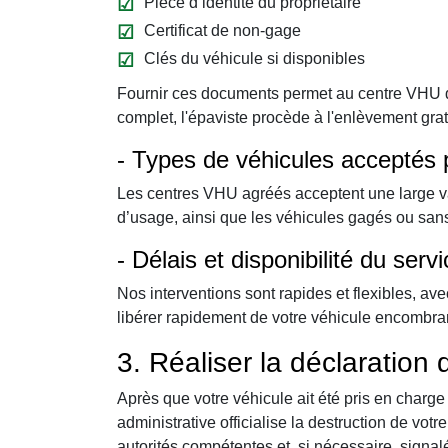
Pièce d’identité du propriétaire
Certificat de non-gage
Clés du véhicule si disponibles
Fournir ces documents permet au centre VHU d
complet, l'épaviste procède à l'enlèvement gra
- Types de véhicules acceptés p
Les centres VHU agréés acceptent une large vari
d’usage, ainsi que les véhicules gagés ou sans 
- Délais et disponibilité du ser
Nos interventions sont rapides et flexibles, av
libérer rapidement de votre véhicule encombran
3. Réaliser la déclaration
Après que votre véhicule ait été pris en charge p
administrative officialise la destruction de vot
autorités compétentes et, si nécessaire, signal