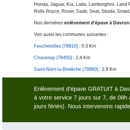
Honda, Jaguar, Kia, Lada, Lamborghini, Land R
Rolls Royce, Rover, Saab, Seat, Skoda, Smart
Nos dernières
enlèvement d'épave à Davron
Voir aussi les communes suivantes :
Feucherolles (78810)
: 0.3 Km
Chavenay (78450)
: 2.4 Km
Saint-Nom-la-Bretèche (78860)
: 2.9 Km
Enlèvement d'épave GRATUIT à Davr
à votre service 7 jours sur 7, de 08h
jours fériés). Nous intervenons rapid