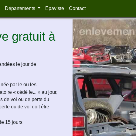
Départements
Epaviste
Contact
 gratuit à
andées le jour de
ignée par le ou les
oire « cédé le... » au jour,
as de vol ou de perte du
perte ou de vol doit être
de 15 jours