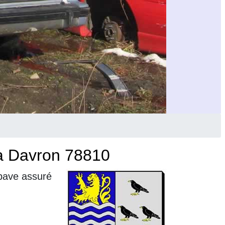
 à Davron 78810
épave assuré