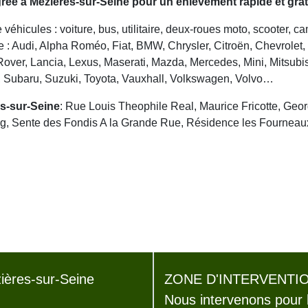
réé à Mézières-sur-Seine pour un enlèvement rapide et gratu
véhicules : voiture, bus, utilitaire, deux-roues moto, scooter, 
: Audi, Alpha Roméo, Fiat, BMW, Chrysler, Citroën, Chevrolet, Da
over, Lancia, Lexus, Maserati, Mazda, Mercedes, Mini, Mitsubis
, Subaru, Suzuki, Toyota, Vauxhall, Volkswagen, Volvo…
s-sur-Seine
: Rue Louis Theophile Real, Maurice Fricotte, G
, Sente des Fondis A la Grande Rue, Résidence les Fourneaux
ères-sur-Seine
ZONE D'INTERVENTIO
Nous intervenons pour 