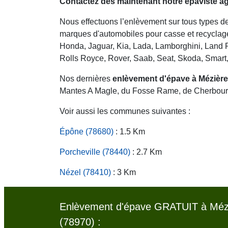
Contactez dès maintenant notre épaviste ag
Nous effectuons l’enlèvement sur tous types de 
marques d'automobiles pour casse et recyclage 
Honda, Jaguar, Kia, Lada, Lamborghini, Land R
Rolls Royce, Rover, Saab, Seat, Skoda, Smart
Nos dernières
enlèvement d'épave à Mézière
Mantes A Magle, du Fosse Rame, de Cherbourg
Voir aussi les communes suivantes :
Épône (78680)
: 1.5 Km
Porcheville (78440)
: 2.7 Km
Nézel (78410)
: 3 Km
Enlèvement d'épave GRATUIT à Mézi
(78970) :