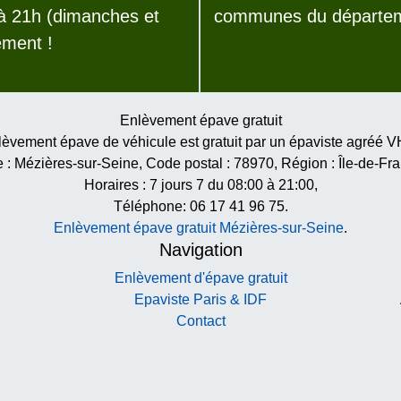
 à 21h (dimanches et
communes du départeme
ement !
Enlèvement épave gratuit
èvement épave de véhicule est gratuit par un épaviste agréé 
e :
Mézières-sur-Seine
, Code postal :
78970
, Région :
Île-de-Fr
Horaires :
7 jours 7 du 08:00 à 21:00
,
Téléphone: 06 17 41 96 75.
Enlèvement épave gratuit Mézières-sur-Seine
.
Navigation
Enlèvement d'épave gratuit
Epaviste Paris & IDF
Contact