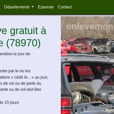
Départements
Epaviste
Contact
 gratuit à
e (78970)
andées le jour de
ignée par le ou les
oire « cédé le... » au jour,
as de vol ou de perte du
perte ou de vol doit être
de 15 jours