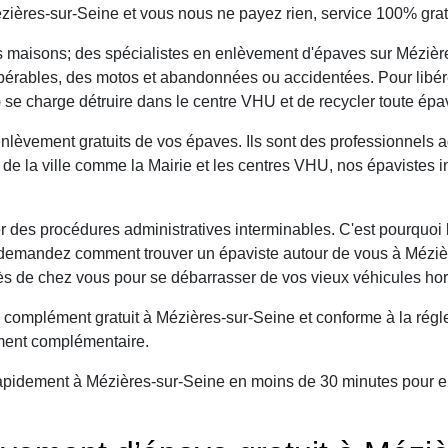
ières-sur-Seine et vous nous ne payez rien, service 100% gratu
maisons; des spécialistes en enlèvement d'épaves sur Mézières
cupérables, des motos et abandonnées ou accidentées. Pour libé
 se charge détruire dans le centre VHU et de recycler toute épa
nlèvement gratuits de vos épaves. Ils sont des professionnels 
s de la ville comme la Mairie et les centres VHU, nos épavistes 
r des procédures administratives interminables. C'est pourquoi l
 demandez comment trouver un épaviste autour de vous à Mézièr
ès de chez vous pour se débarrasser de vos vieux véhicules hor
 complément gratuit à Mézières-sur-Seine et conforme à la régl
ement complémentaire.
apidement à Mézières-sur-Seine en moins de 30 minutes pour en