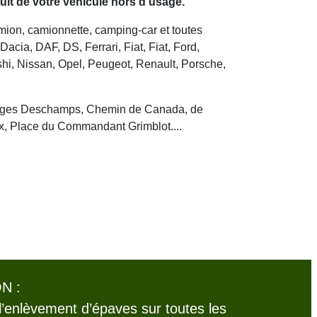
it de votre véhicule hors d’usage.
camion, camionnette, camping-car et toutes
cia, DAF, DS, Ferrari, Fiat, Fiat, Ford,
hi, Nissan, Opel, Peugeot, Renault, Porsche,
eorges Deschamps, Chemin de Canada, de
, Place du Commandant Grimblot....
N :
l’enlèvement d’épaves sur toutes les