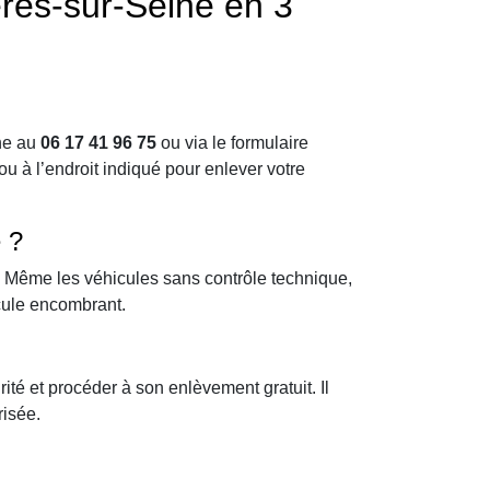
res-sur-Seine en 3
one au
06 17 41 96 75
ou via le formulaire
ou à l’endroit indiqué pour enlever votre
 ?
e. Même les véhicules sans contrôle technique,
cule encombrant.
té et procéder à son enlèvement gratuit. Il
risée.