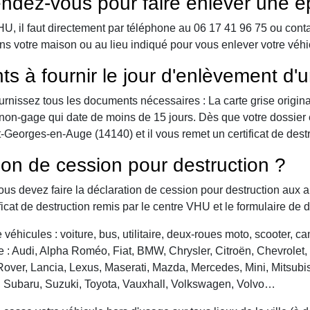
ndez-vous pour faire enlever une é
 il faut directement par téléphone au 06 17 41 96 75 ou contact 
ans votre maison ou au lieu indiqué pour vous enlever votre vé
ts à fournir le jour d'enlèvement d'
urnissez tous les documents nécessaires : La carte grise origina
 de non-gage qui date de moins de 15 jours. Dès que votre dossier
-Georges-en-Auge (14140) et il vous remet un certificat de destr
ion de cession pour destruction ?
vous devez faire la déclaration de cession pour destruction aux a
ficat de destruction remis par le centre VHU et le formulaire de 
véhicules : voiture, bus, utilitaire, deux-roues moto, scooter, 
: Audi, Alpha Roméo, Fiat, BMW, Chrysler, Citroën, Chevrolet, Da
over, Lancia, Lexus, Maserati, Mazda, Mercedes, Mini, Mitsubis
, Subaru, Suzuki, Toyota, Vauxhall, Volkswagen, Volvo…