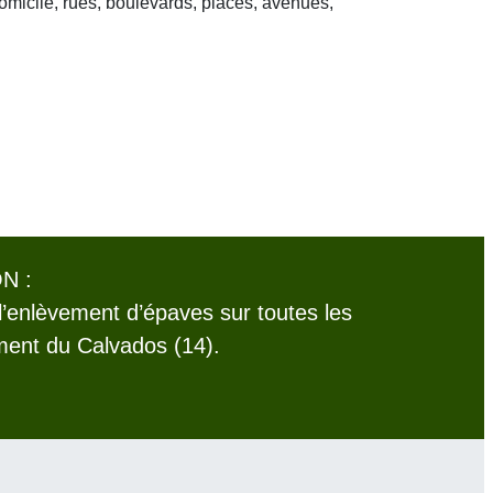
domicile, rues, boulevards, places, avenues,
N :
l’enlèvement d’épaves sur toutes les
ent du Calvados (14).