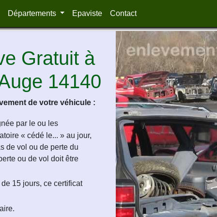
Départements
Epaviste
Contact
e Gratuit à
-Auge 14140
ement de votre véhicule :
ignée par le ou les
oire « cédé le... » au jour,
as de vol ou de perte du
perte ou de vol doit être
de 15 jours, ce certificat
aire.