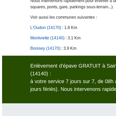
Nous intervenons rapidement pour enlever à la c
squares, ponts, gare, parkings sous-terrain...).
Voir aussi les communes suivantes :
L'Oudon (14170)
: 1.8 Km
Montviette (14140)
: 3.1 Km
Boissey (14170)
: 3.9 Km
Enlèvement d'épave GRATUIT à Sai
(14140) :
à votre service 7 jours sur 7, de 08h
jours fériés). Nous intervenons rapid