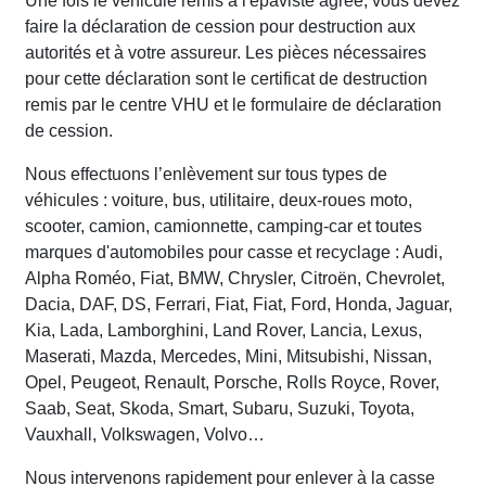
Une fois le véhicule remis à l'épaviste agréé, vous devez
faire la déclaration de cession pour destruction aux
autorités et à votre assureur. Les pièces nécessaires
pour cette déclaration sont le certificat de destruction
remis par le centre VHU et le formulaire de déclaration
de cession.
Nous effectuons l’enlèvement sur tous types de
véhicules : voiture, bus, utilitaire, deux-roues moto,
scooter, camion, camionnette, camping-car et toutes
marques d'automobiles pour casse et recyclage : Audi,
Alpha Roméo, Fiat, BMW, Chrysler, Citroën, Chevrolet,
Dacia, DAF, DS, Ferrari, Fiat, Fiat, Ford, Honda, Jaguar,
Kia, Lada, Lamborghini, Land Rover, Lancia, Lexus,
Maserati, Mazda, Mercedes, Mini, Mitsubishi, Nissan,
Opel, Peugeot, Renault, Porsche, Rolls Royce, Rover,
Saab, Seat, Skoda, Smart, Subaru, Suzuki, Toyota,
Vauxhall, Volkswagen, Volvo…
Nous intervenons rapidement pour enlever à la casse