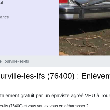
al
France
 Tourville-les-Ifs
rville-les-Ifs (76400) : Enlèvem
alement gratuit par un épaviste agréé VHU à Tourvi
es-Ifs (76400) et vous voulez vous en débarrasser ?