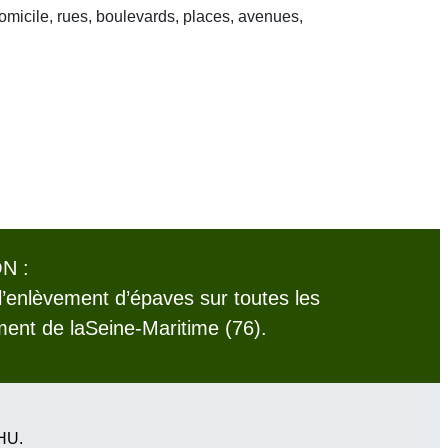
domicile, rues, boulevards, places, avenues,
N :
l’enlèvement d’épaves sur toutes les
nt de laSeine-Maritime (76).
VHU.