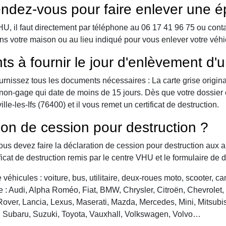
ndez-vous pour faire enlever une é
 il faut directement par téléphone au 06 17 41 96 75 ou contact 
s votre maison ou au lieu indiqué pour vous enlever votre véhicu
ts à fournir le jour d'enlèvement d'
urnissez tous les documents nécessaires : La carte grise origina
 de non-gage qui date de moins de 15 jours. Dès que votre dossier
le-les-Ifs (76400) et il vous remet un certificat de destruction.
ion de cession pour destruction ?
vous devez faire la déclaration de cession pour destruction aux a
ficat de destruction remis par le centre VHU et le formulaire de 
véhicules : voiture, bus, utilitaire, deux-roues moto, scooter, 
: Audi, Alpha Roméo, Fiat, BMW, Chrysler, Citroën, Chevrolet, Da
over, Lancia, Lexus, Maserati, Mazda, Mercedes, Mini, Mitsubis
, Subaru, Suzuki, Toyota, Vauxhall, Volkswagen, Volvo…